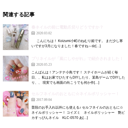
関連する記事
春ネイルの前に電動爪切りどうですか？
2020.03.02
こんにちは！ Koizumi小町のねむり姫です。 まだ少し寒
いですが3月になりました！春ですね～ǳ[…]
プリネイルが「嵐にしやがれ」で紹介されました！
2020.05.23
こんばんは！アンテナ小鳥です！ ステイホームが続く毎
日、、私はお家でひたすらDIYしたり、某島ゲームでDIYした
り、、 現実でも画面の向こうでも何か作[…]
セルフネイルのおともに☆ネイルポリッシャー！
2017.09.04
普段のお手入れ以外にも使える♪ セルフネイルのおともに☆
ネイルポリッシャー！ コイズミ ネイルポリッシャー 艶ピ
カすっぴんネイル KLC-0570 あ[…]