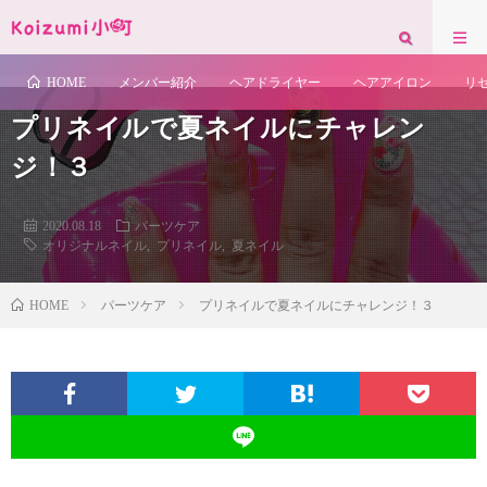
示されます。背景色の変更もできます。
HOME
メンバー紹介
ヘアドライヤー
ヘアアイロン
リ
プリネイルで夏ネイルにチャレン
ジ！３
2020.08.18
パーツケア
オリジナルネイル
,
プリネイル
,
夏ネイル
HOME
パーツケア
プリネイルで夏ネイルにチャレンジ！３