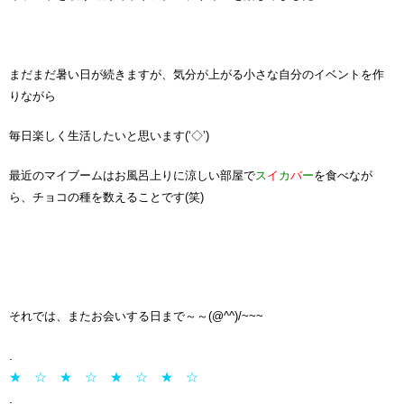
まだまだ暑い日が続きますが、気分が上がる小さな自分のイベントを作
りながら
毎日楽しく生活したいと思います(‘◇’)ゞ
最近のマイブームはお風呂上りに涼しい部屋で
ス
イ
カ
バ
ー
を食べなが
ら、チョコの種を数えることです(笑)
それでは、またお会いする日まで～～(@^^)/~~~
.
★ ☆ ★ ☆ ★ ☆ ★ ☆
.