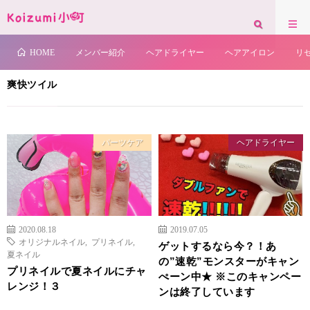
お知らせが表示されます。背景色の変更もできます。
HOME
爽快ツイル
HOME
メンバー紹介
ヘアドライヤー
ヘアアイロン
リ
爽快ツイル
パーツケア
ヘアドライヤー
2020.08.18
2019.07.05
オリジナルネイル
,
プリネイル
,
ゲットするなら今？！あ
夏ネイル
の”速乾”モンスターがキャン
プリネイルで夏ネイルにチャ
ぺーン中★ ※このキャンペー
レンジ！３
ンは終了しています