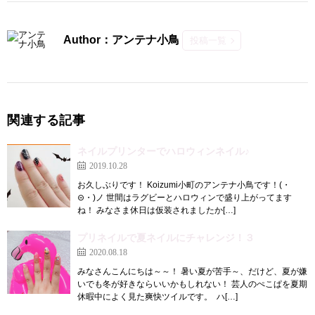
Author：アンテナ小鳥
投稿一覧
関連する記事
ネイルプリンターでハロウィンネイル♪
2019.10.28
お久しぶりです！ Koizumi小町のアンテナ小鳥です！(・
⊝・)ノ 世間はラグビーとハロウィンで盛り上がってます
ね！ みなさま休日は仮装されましたか[…]
プリネイルで夏ネイルにチャレンジ！３
2020.08.18
みなさんこんにちは～～！ 暑い夏が苦手～、だけど、夏が嫌
いでも冬が好きならいいかもしれない！ 芸人のぺこぱを夏期
休暇中によく見た爽快ツイルです。 ハ[…]