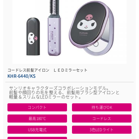
コードレス前髪アイロン ＬＥＤミラーセット
KHR-6440/KS
サンリオキャラクターズコラボレーションモデル。
前髪や顔回りの毛を整える、前髪用ブラシ型アイロンと
軽量＆スリムなLEDミラーのセット。
コンパクト
持ち運びOK
最高180℃
コードレス
USB充電式
3色LEDライト