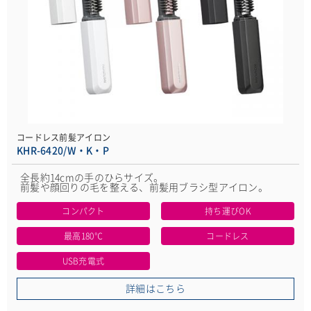
コードレス前髪アイロン
KHR-6420/W・K・P
全長約14cmの手のひらサイズ。
前髪や顔回りの毛を整える、前髪用ブラシ型アイロン。
コンパクト
持ち運びOK
最高180℃
コードレス
USB充電式
詳細はこちら