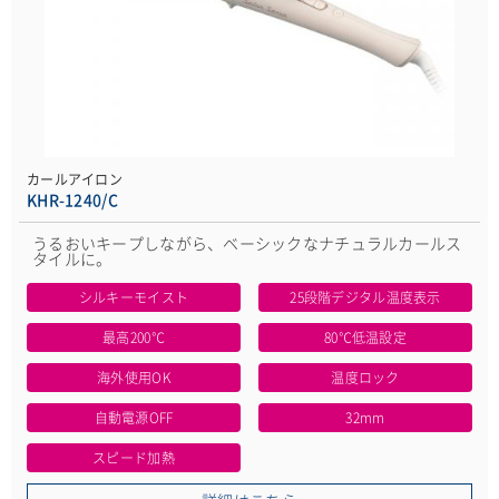
カールアイロン
KHR-1240/C
うるおいキープしながら、ベーシックなナチュラルカールス
タイルに。
シルキーモイスト
25段階デジタル温度表示
最高200℃
80℃低温設定
海外使用OK
温度ロック
自動電源OFF
32mm
スピード加熱