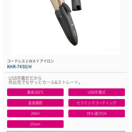
コードレス２ＷＡＹアイロン
KHR-7450/H
USB充電式だから
外出先でもサッとカール&ストレート。
最高160℃
USB充電式
温度調節
セラミックコーティング
2WAY
持ち運びOK
25mm