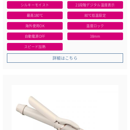
シルキーモイスト
21段階デジタル温度表示
最高180℃
80℃低温設定
海外使用OK
温度ロック
自動電源OFF
38mm
スピード加熱
詳細はこちら