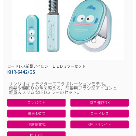
コードレス前髪アイロン ＬＥＤミラーセット
KHR-6442/GS
サンリオキャラクターズコラボレーションモデル。
前髪や顔回りの毛を整える、前髪用ブラシ型アイロンと
軽量＆スリムなLEDミラーのセット。
コンパクト
持ち運びOK
最高180℃
コードレス
USB充電式
3色LEDライト
拡大3倍