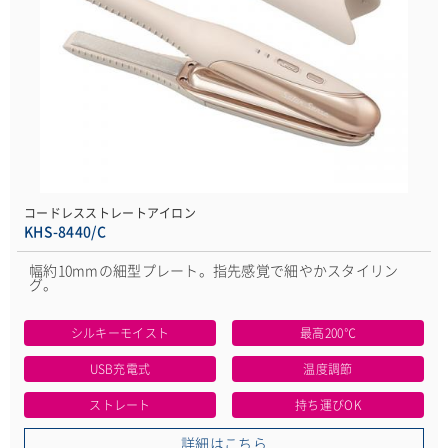
コードレスストレートアイロン
KHS-8440/C
幅約10mmの細型プレート。指先感覚で細やかスタイリン
グ。
シルキーモイスト
最高200℃
USB充電式
温度調節
ストレート
持ち運びOK
詳細はこちら