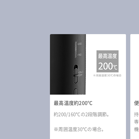
最高温度約200℃
約200/160℃の2段階調節。
持
専
※周囲温度30℃の場合。
機