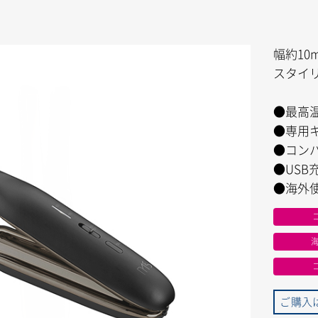
幅約1
スタイ
●最高温
●専用
●コン
●USB
●海外使
ご購入