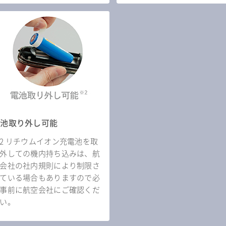
電池取り外し可能
2 リチウムイオン充電池を取
外しての機内持ち込みは、航
会社の社内規則により制限さ
ている場合もありますので必
事前に航空会社にご確認くだ
い。