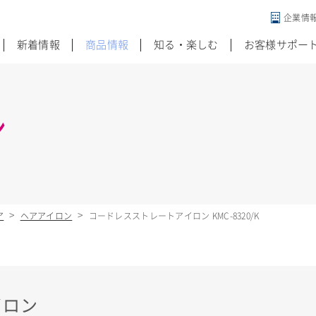
企業情
違う発想がある
新着情報
商品情報
知る・楽しむ
お客様サポー
ン
ア
ヘアアイロン
コードレスストレートアイロン KMC-8320/K
イロン