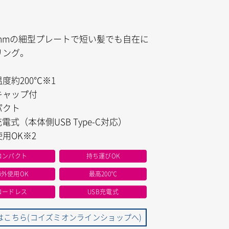
0mmの細型プレートで短い髪でも自在に
リング。
度約200℃※1
キャップ付
パクト
充電式（本体側USB Type-C対応）
用OK※2
コンパクト
持ち運びOK
海外使用OK
最高200℃
コードレス
USB充電式
はこちら(コイズミオンラインショップへ)