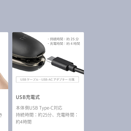
USB充電式
本体側USB Type-C対応
持続時間：約25分、充電時間：
き
約4時間