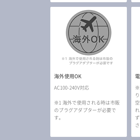
海外使用OK
AC100-240V対応
※
り
※1 海外で使用される時は市販
空
のプラグアダプターが必要で
れ
す。
ず
さ