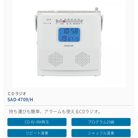
ＣＤラジオ
SAD-4709/H
持ち運びも簡単、アラームも使えるCDラジオ。
CD-R/-RW再生
プログラム20曲
リピート演奏
シャッフル演奏