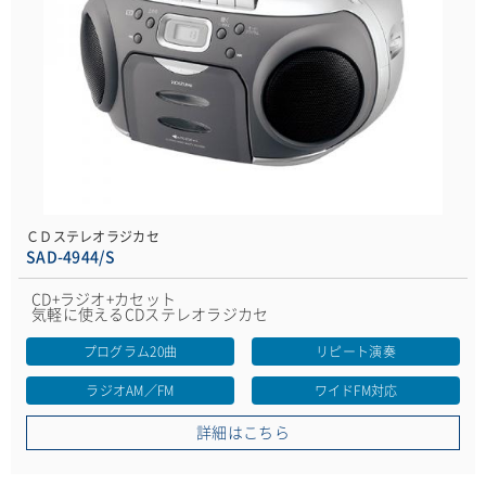
ＣＤステレオラジカセ
SAD-4944/S
CD+ラジオ+カセット
気軽に使えるCDステレオラジカセ
プログラム20曲
リピート演奏
ラジオAM／FM
ワイドFM対応
詳細はこちら