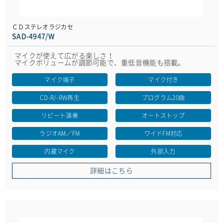
ＣＤステレオラジカセ
SAD-4947/W
マイクが使えて広がる楽しさ！
マイクボリュームが調節可能で、重低音機能も搭載。
マイク端子
マイク付き
CD-R/-RW再生
プログラム20曲
リピート演奏
オートストップ
ラジオAM／FM
ワイドFM対応
内蔵マイク
外部入力
詳細はこちら