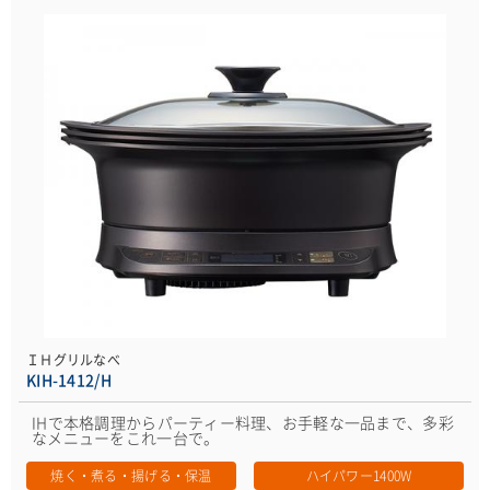
ＩＨグリルなべ
KIH-1412/H
IHで本格調理からパーティー料理、お手軽な一品まで、多彩
なメニューをこれ一台で。
焼く・煮る・揚げる・保温
ハイパワー1400W