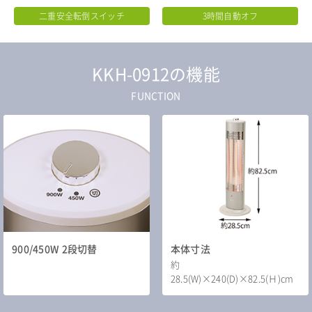
二重安全転倒スイッチ
3時間自動オフ
KKH-0912の機能
FUNCTION
900/450W 2段切替
本体寸法
約
28.5(W)×240(D)×82.5(Ｈ)cm