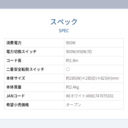
スペック
SPEC
消費電力
900W
電力切換スイッチ
900W/450W/切
コード長
約1.8m
二重安全転倒スイッチ
○
本体サイズ
約285(W)×285(D)×825(H)mm
本体質量
約2.4kg
JANコード
W(ホワイト)4981747075031
希望小売価格
オープン