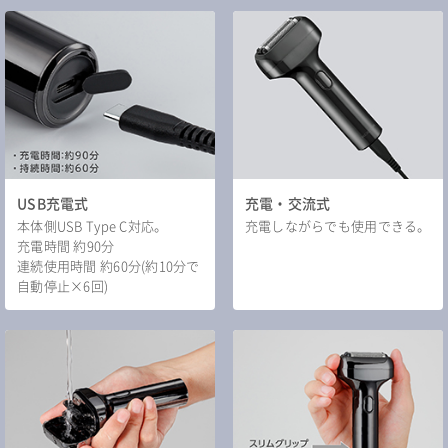
USB充電式
充電・交流式
本体側USB Type C対応。
充電しながらでも使用できる。
充電時間 約90分
連続使用時間 約60分(約10分で
自動停止×6回)