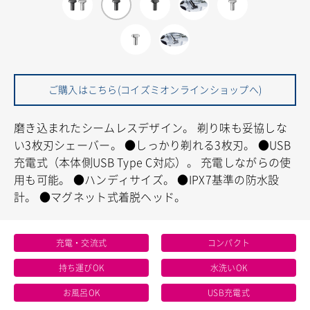
ご購入はこちら(コイズミオンラインショップへ)
磨き込まれたシームレスデザイン。
剃り味も妥協しな
い3枚刃シェーバー。
●しっかり剃れる3枚刃。
●USB
充電式（本体側USB Type C対応）。
充電しながらの使
用も可能。
●ハンディサイズ。
●IPX7基準の防水設
計。
●マグネット式着脱ヘッド。
充電・交流式
コンパクト
持ち運びOK
水洗いOK
お風呂OK
USB充電式