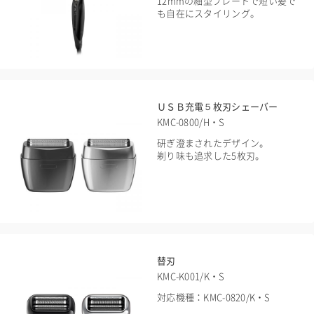
12mmの細型プレートで短い髪で
も自在にスタイリング。
ＵＳＢ充電５枚刃シェーバー
KMC-0800/H・S
研ぎ澄まされたデザイン。
剃り味も追求した5枚刃。
替刃
KMC-K001/K・S
対応機種：KMC-0820/K・S