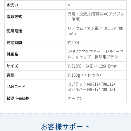
水洗い
⚪︎
充電・交流式(専用のACアダプタ
電源方式
ー使用)
リチウムイオン電池 DC3.7V 700
使用電池
mAh
充電時間
約90分
USB-ACアダプタ―、USBケーブ
付属品
ル、キャップ、掃除用ブラシ
サイズ
約61(W)×34(D)×126(H)mm
質量
約130g（本体のみ）
K(ブラック)4981747081124
JANコード
S(シルバー)4981747081131
希望小売価格
オープン
お客様サポート