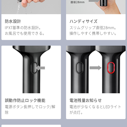
防水設計
ハンディサイズ
IPX7基準の防水設計。
スリムグリップ直径28mm。
お風呂でも使用できる。
操作しやすく携帯しやすい。
誤動作防止ロック機能
電池残量お知らせ
電源ボタン長押しでロック/解
電池が少なくなるとLEDライト
除
が点灯。