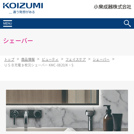
KOIZUMI _違う発想がある
シェーバー
トップ
商品情報
ビューティ
フェイスケア
シェーバー
ＵＳＢ充電３枚刃シェーバー KMC-0820/K・S