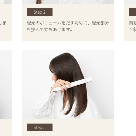
Step 2
しま
根元のボリュームをだすために、根元部分
前
を挟んで立ちあげます。
り
Step 5