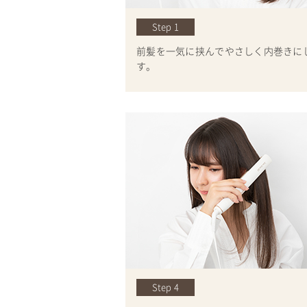
Step 1
前髪を一気に挟んでやさしく内巻きに
す。
Step 4