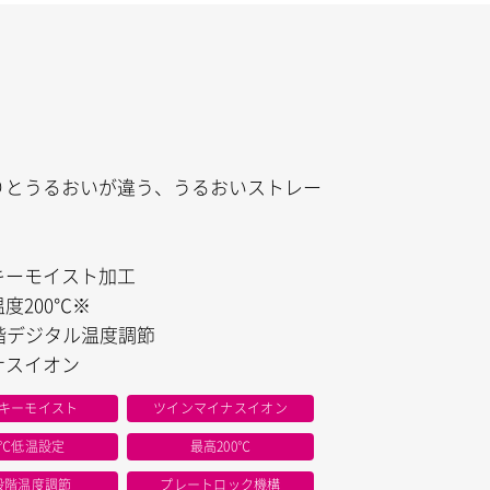
りとうるおいが違う、うるおいストレー
キーモイスト加工
度200℃※
段階デジタル温度調節
ナスイオン
キーモイスト
ツインマイナスイオン
0℃低温設定
最高200℃
3段階温度調節
プレートロック機構