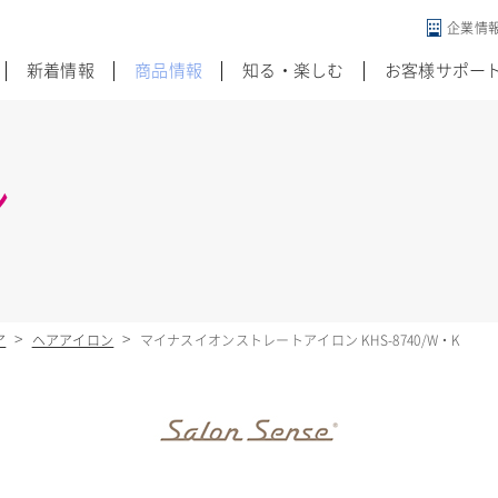
企業情
違う発想がある
新着情報
商品情報
知る・楽しむ
お客様サポー
ン
ア
ヘアアイロン
マイナスイオンストレートアイロン KHS-8740/W・K