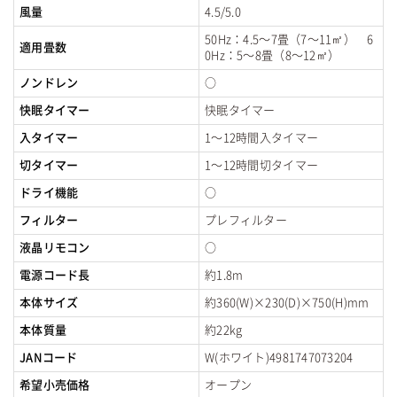
風量
4.5/5.0
50Hz：4.5〜7畳（7〜11㎡） 6
適用畳数
0Hz：5〜8畳（8〜12㎡）
ノンドレン
○
快眠タイマー
快眠タイマー
入タイマー
1〜12時間入タイマー
切タイマー
1〜12時間切タイマー
ドライ機能
○
フィルター
プレフィルター
液晶リモコン
○
電源コード長
約1.8m
本体サイズ
約360(W)×230(D)×750(H)mm
本体質量
約22kg
JANコード
W(ホワイト)4981747073204
希望小売価格
オープン