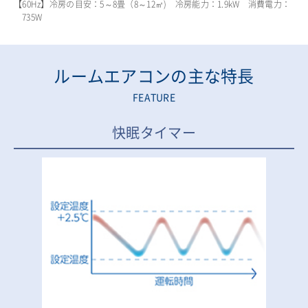
【60Hz】冷房の目安：5～8畳（8～12㎡) 冷房能力：1.9kW 消費電力：
735W
ルームエアコンの主な特長
FEATURE
快眠タイマー