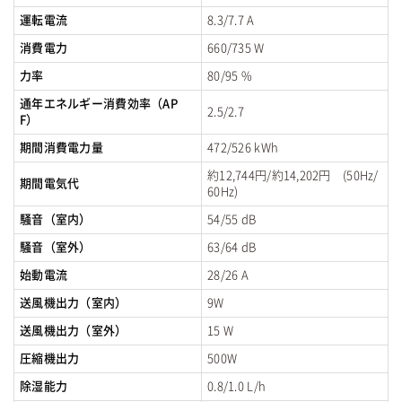
運転電流
8.3/7.7 A
消費電力
660/735 W
力率
80/95 %
通年エネルギー消費効率（AP
2.5/2.7
F）
期間消費電力量
472/526 kWh
約12,744円/約14,202円 (50Hz/
期間電気代
60Hz)
騒音（室内）
54/55 dB
騒音（室外）
63/64 dB
始動電流
28/26 A
送風機出力（室内）
9W
送風機出力（室外）
15 W
圧縮機出力
500W
除湿能力
0.8/1.0 L/h