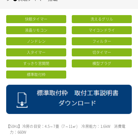
快眠タイマー
洗えるグリル
液晶リモコン
マイコンドライ
ノンドレン
フィルター
入タイマー
切タイマー
すっきり窓開閉
横型プラグ
標準取付枠
【50Hz】冷房の目安：4.5～7畳（7～11㎡) 冷房能力：1.6kW 消費電
力：660W