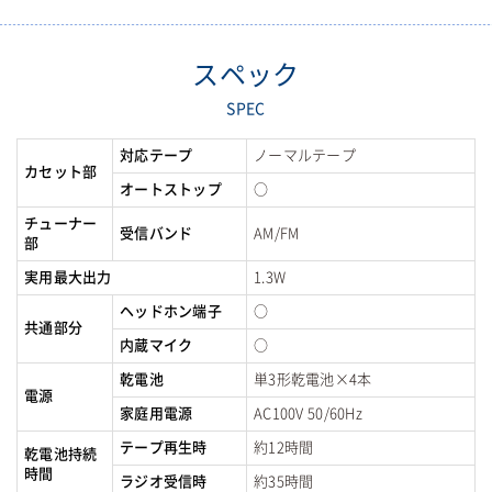
スペック
SPEC
対応テープ
ノーマルテープ
カセット部
オートストップ
○
チューナー
受信バンド
AM/FM
部
実用最大出力
1.3W
ヘッドホン端子
○
共通部分
内蔵マイク
○
乾電池
単3形乾電池×4本
電源
家庭用電源
AC100V 50/60Hz
テープ再生時
約12時間
乾電池持続
時間
ラジオ受信時
約35時間