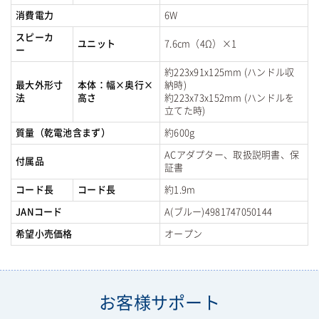
消費電力
6W
スピーカ
ユニット
7.6cm（4Ω）×1
ー
約223x91x125mm (ハンドル収
最大外形寸
本体：幅×奥行×
納時)
法
高さ
約223x73x152mm (ハンドルを
立てた時)
質量（乾電池含まず）
約600g
ACアダプター、取扱説明書、保
付属品
証書
コード長
コード長
約1.9m
JANコード
A(ブルー)4981747050144
希望小売価格
オープン
お客様サポート