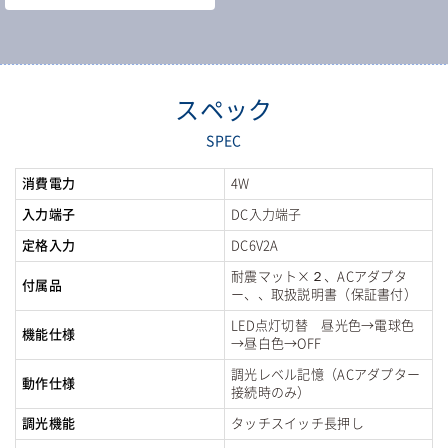
スペック
SPEC
消費電力
4W
入力端子
DC入力端子
定格入力
DC6V2A
耐震マット×２、ACアダプタ
付属品
ー、、取扱説明書（保証書付）
LED点灯切替 昼光色→電球色
機能仕様
→昼白色→OFF
調光レベル記憶（ACアダプター
動作仕様
接続時のみ）
調光機能
タッチスイッチ長押し