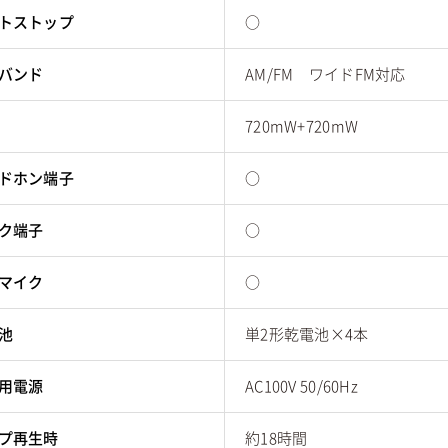
トストップ
○
バンド
AM/FM ワイドFM対応
720mW+720mW
ドホン端子
○
ク端子
○
マイク
○
池
単2形乾電池×4本
用電源
AC100V 50/60Hz
プ再生時
約18時間