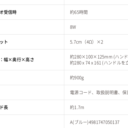
オ受信時
約65時間
8W
ット
5.7cm（4Ω）×2
約280×100×125mm (ハン
：幅×奥行×高さ
約280 x 74 x 161 (ハンドル
約900g
電源コード、取扱説明書、保
ド長
約1.7m
A(ブルー)4981747050137