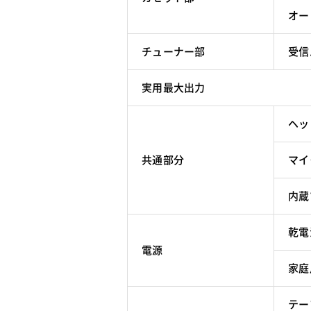
オー
チューナー部
受信
実用最大出力
ヘッ
共通部分
マイ
内蔵
乾電
電源
家庭
テー