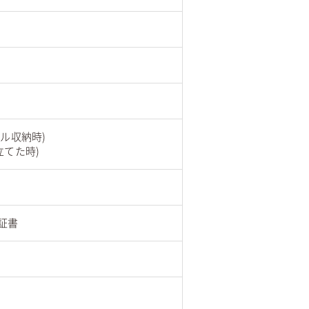
ドル収納時)
を立てた時)
証書