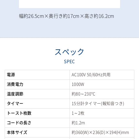
幅約26.5cm×奥行き約17cm×高さ約16.2cm
スペック
SPEC
電源
AC100V 50/60Hz共用
消費電力
1000W
温度調節
約80～230℃
タイマー
15分計タイマー(報知音つき)
トースト枚数
1～2枚
コードの長さ
約1.2m
本体サイズ
約360(W)×236(D)×194(H)mm