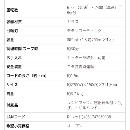
6100（低速）・7400（高速）回
回転数
転/分
容器材質
ガラス
回転刃
チタンコーティング
容量
800ml（1人前200ml×4人）
調理時間 スープ時
約30分
お手入れ
カッター部取外し可能
安全装置
フタ装着時運転
コードの長さ（約・ｍ）
約1.5m
サイズ
約220(W)×150(D)×311(H)㎜
質量
約3.7ｋｇ
レシピブック、容器締め付け台,
付属品
ザル・ザルハンドル
JANコード
R(レッド)4981747050038
希望小売価格
オープン