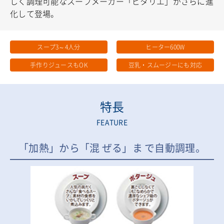
しく調理可能なスープメーカー「ビタリエ」がさらに進
化して登場。
スープ3～4人分
ヒーター600W
手作りジュースもOK
豆乳・スムージーにも対応
特長
FEATURE
「加熱」から「混 ぜる」ま で自動調理。