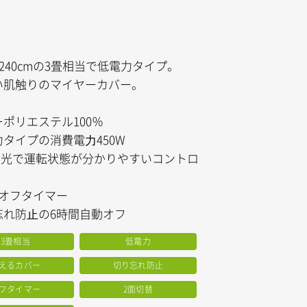
×240cmの3畳相当で低電力タイプ。
い肌触りのマイヤーカバー。
ポリエステル100％
タイプの消費電⼒450W
Dの光で運転状態が分かりやすいコントロ
間オフタイマー
忘れ防⽌の6時間自動オフ
3畳相当
低電力
えるカバー
切り忘れ防止
フタイマー
2面切替