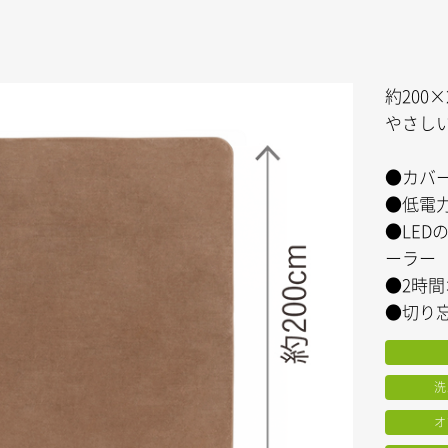
約200
やさし
●カバー
●低電力
●LE
ーラー
●2時
●切り
洗
オ