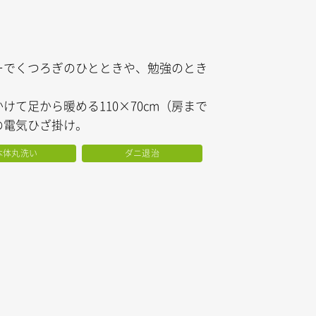
ーでくつろぎのひとときや、勉強のとき
。
けて足から暖める110×70cm（房まで
の電気ひざ掛け。
本体丸洗い
ダニ退治