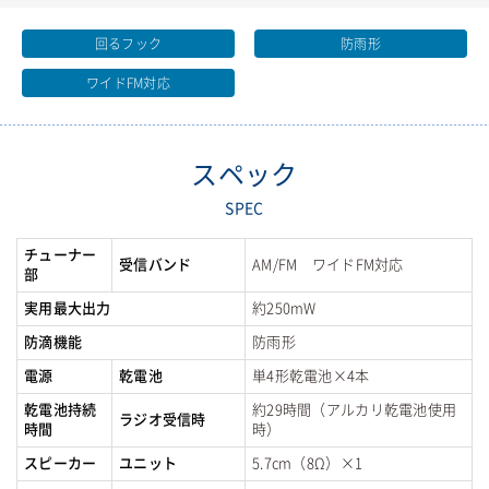
回るフック
防雨形
ワイドFM対応
スペック
SPEC
チューナー
受信バンド
AM/FM ワイドFM対応
部
実用最大出力
約250mW
防滴機能
防雨形
電源
乾電池
単4形乾電池×4本
乾電池持続
約29時間（アルカリ乾電池使用
ラジオ受信時
時間
時）
スピーカー
ユニット
5.7cm（8Ω）×1