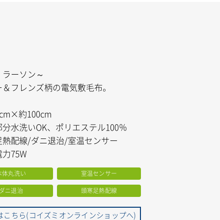
・ラーソン～
ー＆フレンズ柄の電気敷毛布。
cm×約100cm
分水洗いOK、ポリエステル100％
足熱配線/ダニ退治/室温センサー
力75W
本体丸洗い
室温センサー
ダニ退治
頭寒足熱配線
はこちら(コイズミオンラインショップへ)