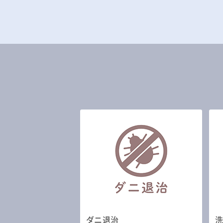
ダニ退治
洗