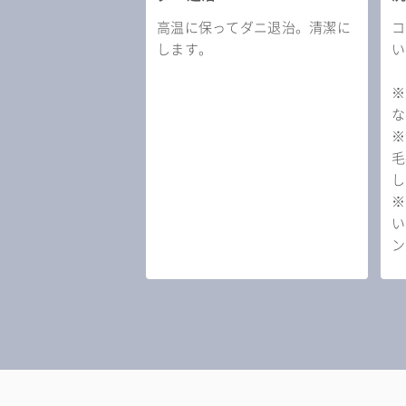
高温に保ってダニ退治。清潔に
コ
します。
い
※
な
※
毛
し
※
い
ン