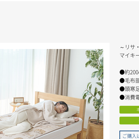
～リサ
マイキ
●約200
●毛布部
●頭寒
●消費電
ご購入