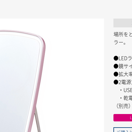
場所を
ラー。
●LED
●鏡サイズ
●拡大
●2電源
・USB
・乾電池
（別売