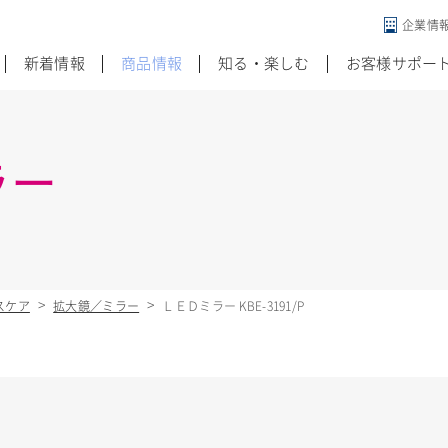
企業情
違う発想がある
新着情報
商品情報
知る・楽しむ
お客様サポー
ラー
スケア
拡大鏡／ミラー
ＬＥＤミラー KBE-3191/P