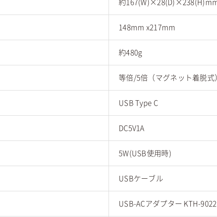
約167(W)×28(D)×238(H)m
148mm x217mm
約480g
等倍/5倍（マグネット着脱式
USB Type C
DC5V1A
5W(USB使用時)
USBケーブル
USB-ACアダプター KTH-902