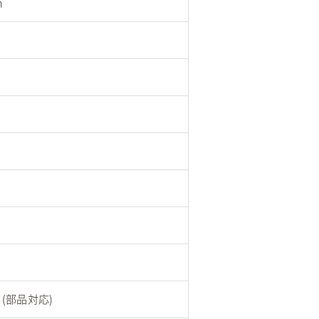
m
）
2 (部品対応)