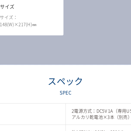
鏡サイズ
サイズ：
148(W)×217(H)㎜
スペック
SPEC
2電源方式：DC5V 1A（専用U
アルカリ乾電池×3本（別売