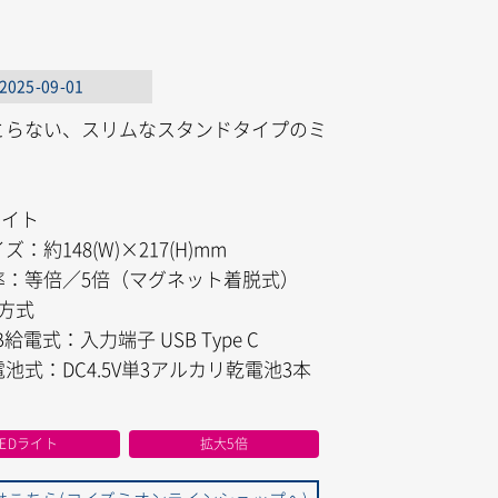
2025-09-01
とらない、スリムなスタンドタイプのミ
ライト
：約148(W)×217(H)mm
率：等倍／5倍（マグネット着脱式）
方式
給電式：入力端子 USB Type C
式：DC4.5V単3アルカリ乾電池3本
）
LEDライト
拡大5倍