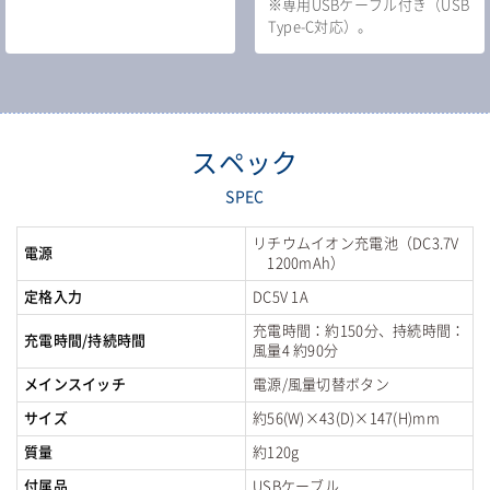
※専用USBケーブル付き（USB
Type-C対応）。
スペック
SPEC
リチウムイオン充電池（DC3.7V
電源
1200mAh）
定格入力
DC5V 1A
充電時間：約150分、持続時間：
充電時間/持続時間
風量4 約90分
メインスイッチ
電源/風量切替ボタン
サイズ
約56(W)×43(D)×147(H)mm
質量
約120g
付属品
USBケーブル