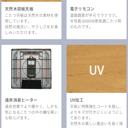
天然木突板天板
電子リモコン
こたつ天板は天然木の素材を使
温度調節が手元でラクラク。
用しています。
※写真は600W家具調こたつ用
自然の風合い、やさしさをお楽
のものです。
しみいただけます。
遠赤消臭ヒーター
UV加工
遠赤効果でより暖かく、しかも
天板に特殊強化コートを施し、
気になるこたつの中の嫌な臭い
よりキズが付きにくいようにし
も和らげます。
てあります。
天然木の美しい風合いを長く保