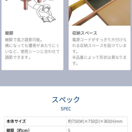
継脚
収納スペース
継脚で高さ調節可能。
電源コードがすっきり片付けら
横になっても腰骨があたりにく
れる収納スペースを設けていま
いなど、使用シーンに合わせて
す。
調節できます。
※品番によって形状は異なりま
す。
スペック
SPEC
本体サイズ
約750(W)×750(D)×360(H)mm
継脚（約cm）
5