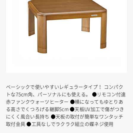
ベーシックで使いやすいレギュラータイプ！
コンパク
トな75cm角、パーソナルにも使える。
●リモコン付遠
赤ファンクウォーツヒーター
●横になってもゆとりあ
る高さでくつろげる継脚5cm
●天板UV加工で傷がつき
にくく風合い長持ち
●天板の取付が簡単なワンタッチ
取付金具
●工具なしでラクラク組立の蝶ネジ使用