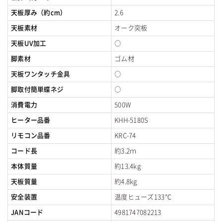
天板厚み（約cm）
2.6
天板素材
オーク突板
天板UV加工
○
脚素材
ゴム材
天板ワンタッチ金具
○
脚取付簡単蝶ネジ
○
消費電力
500W
ヒーター品番
KHH-5180S
リモコン品番
KRC-74
コード長
約3.2ｍ
本体質量
約13.4kg
天板質量
約4.8kg
安全装置
温度ヒューズ133℃
JANコード
4981747082213