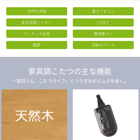
天然木突板
電子リモコン
遠赤消臭ヒーター
UV加工
ワンタッチ金具
簡単蝶ネジ
継脚
収納スペース
家具調こたつの主な機能
一家団らん、こたつライフ。くつろぎながらムダを省く。