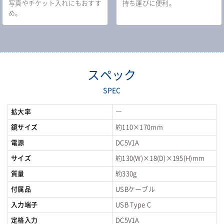
写真やチケット入れにもおすす
持ち運びに便利。
め。
スペック
SPEC
拡大率
―
鏡サイズ
約110×170mm
電源
DC5V1A
サイズ
約130(W)×18(D)×195(H)mm
質量
約330g
付属品
USBケーブル
入力端子
USB Type C
定格入力
DC5V1A