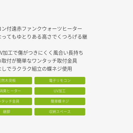
コン付遠赤ファンクウォーツヒーター
なってもゆとりある高さでくつろげる継
UV加工で傷がつきにくく風合い長持ち
の取付が簡単なワンタッチ取付金具
なしでラクラク組立の蝶ネジ使用
天然木突板
電子リモコン
消臭ヒーター
UV加工
ンタッチ金具
簡単蝶ネジ
継脚
収納スペース