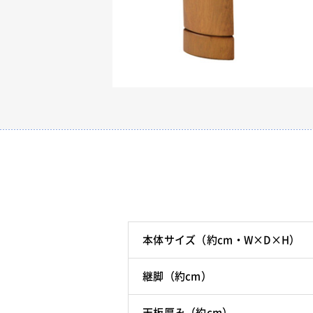
本体サイズ（約cm・W×D×H）
継脚（約cm）
天板厚み（約cm）