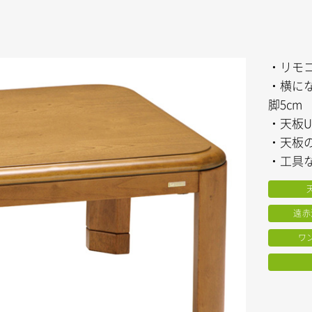
・リモ
・横に
脚5cm
・天板
・天板
・工具
遠赤
ワ