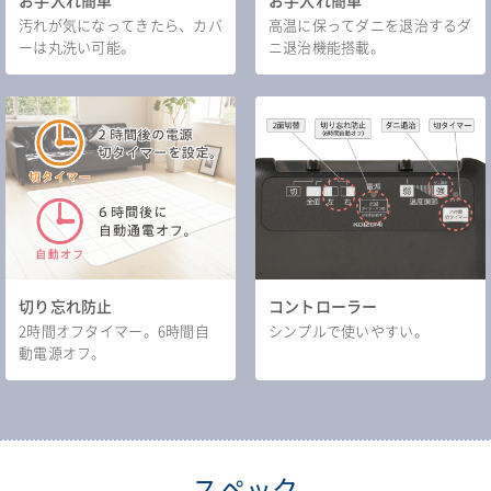
お手入れ簡単
お手入れ簡単
汚れが気になってきたら、カバ
高温に保ってダニを退治するダ
ーは丸洗い可能。
ニ退治機能搭載。
切り忘れ防止
コントローラー
2時間オフタイマー。6時間自
シンプルで使いやすい。
動電源オフ。
スペック