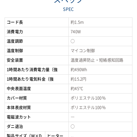
SPEC
コード長
約1.5m
消費電力
740W
温度調節
◯
温度制御
マイコン制御
安全装置
温度過昇防止・短絡感知回路
1時間あたり消費電力量（強
約490Wh
1時間あたり電気料金（強
約15.2円
中央表面温度
約45℃
カバー材質
ポリエステル100％
本体表皮材質
ポリエステル100％
電磁波カット
―
ダニ退治
◯
製品サイズ（W×D
ヒーター