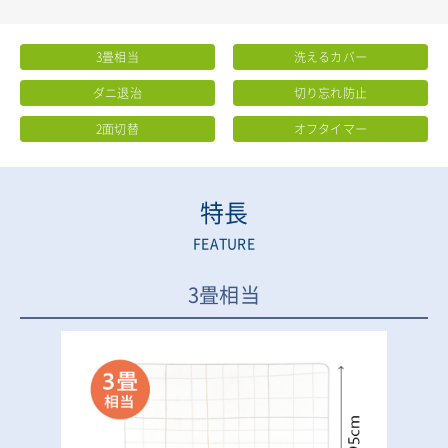
3畳相当
洗えるカバー
ダニ退治
切り忘れ防止
2面切替
オフタイマー
特長
FEATURE
3畳相当