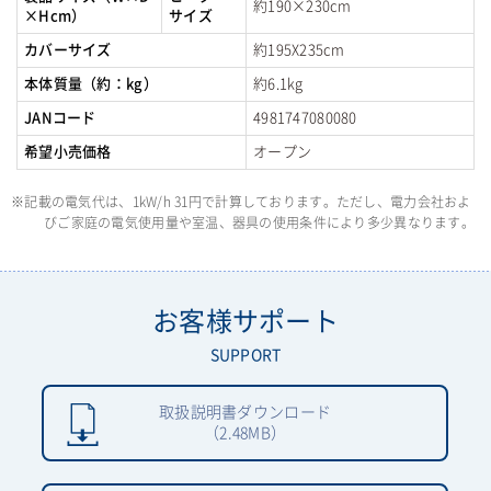
約190×230cm
×Hcm）
サイズ
カバーサイズ
約195X235cm
本体質量（約：kg）
約6.1kg
JANコード
4981747080080
希望小売価格
オープン
※記載の電気代は、1kW/h 31円で計算しております。ただし、電力会社およ
びご家庭の電気使用量や室温、器具の使用条件により多少異なります。
お客様サポート
SUPPORT
取扱説明書ダウンロード
（2.48MB）