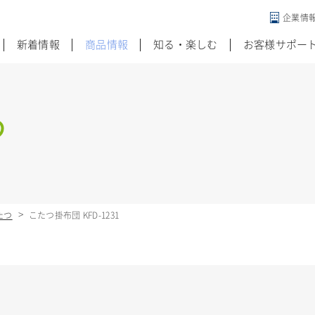
企業情
違う発想がある
新着情報
商品情報
知る・楽しむ
お客様サポー
つ
たつ
こたつ掛布団 KFD-1231