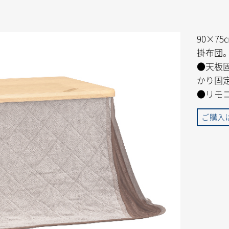
90×7
掛布団
●天板
かり固
●リモ
ご購入