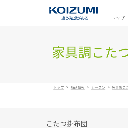
KOIZUMI _
トップ
家具調こた
トップ
商品情報
シーズン
家具調こ
こたつ掛布団