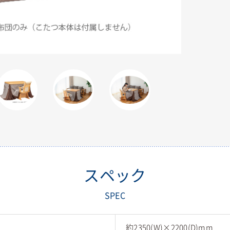
スペック
SPEC
約2350(W)×2200(D)mm