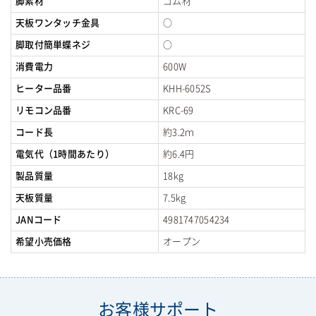
脚素材
ゴム材
天板ワンタッチ金具
○
脚取付簡単蝶ネジ
○
消費電力
600W
ヒーター品番
KHH-6052S
リモコン品番
KRC-69
コード長
約3.2ｍ
電気代（1時間あたり）
約6.4円
製品質量
18kg
天板質量
7.5kg
JANコード
4981747054234
希望小売価格
オープン
お客様サポート