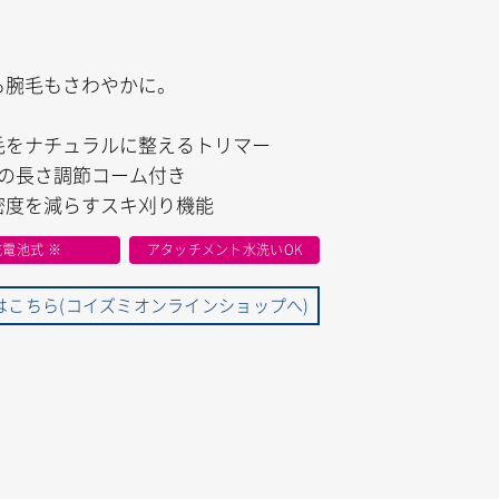
も腕毛もさわやかに。
毛をナチュラルに整えるトリマー
階の長さ調節コーム付き
密度を減らすスキ刈り機能
乾電池式 ※
アタッチメント水洗いOK
はこちら(コイズミオンラインショップへ)