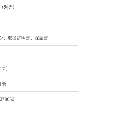
本（別売）
シ、取扱説明書、保証書
まず）
可能
78056