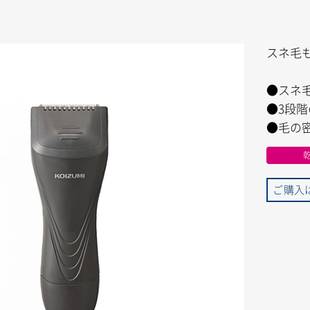
スネ毛
●スネ
●3段
●毛の
ご購入