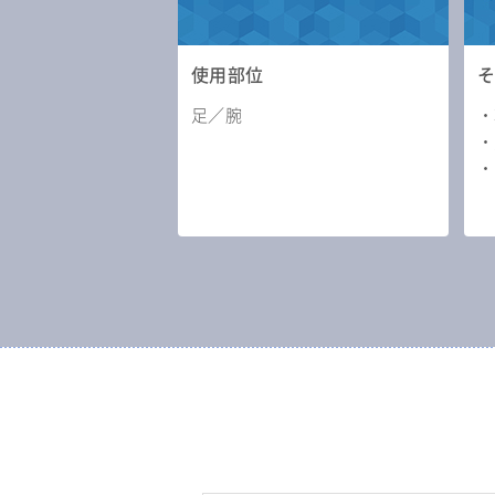
使用部位
足／腕
・
・
・