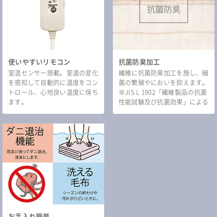
使いやすいリモコン
抗菌防臭加工
室温センサー搭載。室温の変化
繊維に抗菌防臭加工を施し、細
を感知して自動的に温度をコン
菌の繁殖やにおいを抑えます。
トロール、心地良い温度に保ち
※JIS L 1902「繊維製品の抗菌
ます。
性能試験及び抗菌効果」による
お手入れ簡単