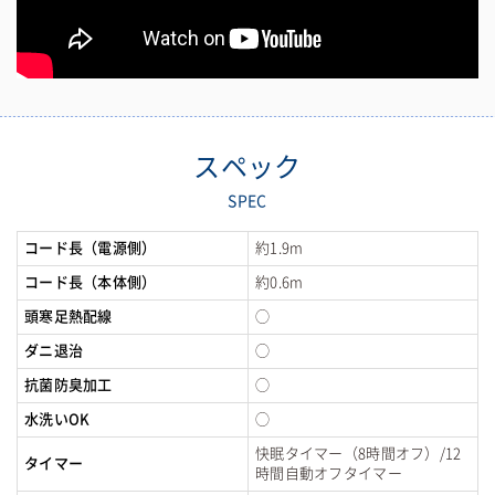
スペック
SPEC
コード長（電源側）
約1.9m
コード長（本体側）
約0.6m
頭寒足熱配線
◯
ダニ退治
◯
抗菌防臭加工
◯
水洗いOK
◯
快眠タイマー（8時間オフ）/12
タイマー
時間自動オフタイマー