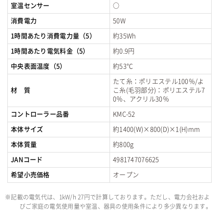
室温センサー
○
消費電力
50W
1時間あたり消費電力量（5）
約35Wh
1時間あたり電気料金（5）
約0.9円
中央表面温度（5）
約53℃
たて糸：ポリエステル100％/よ
材 質
こ糸(毛羽部分)：ポリエステル7
0％、アクリル30％
コントローラー品番
KMC-52
本体サイズ
約1400(W)×800(D)×1(H)mm
本体質量
約800g
JANコード
4981747076625
希望小売価格
オープン
※記載の電気代は、1kW/h 27円で計算しております。ただし、電力会社およ
びご家庭の電気使用量や室温、器具の使用条件により多少異なります。