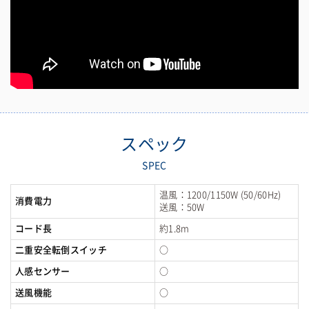
スペック
SPEC
温風：1200/1150W (50/60Hz)
消費電力
送風：50W
コード長
約1.8m
二重安全転倒スイッチ
○
人感センサー
○
送風機能
○