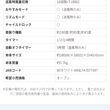
送風時風量切換
16段階+TURBO
おやすみモード
○（送風時のみ）
リズムモード
○（送風時のみ）
チャイルドロック
○
首振り機能
約180度/約90度/約45度
タイマー
1/2/3/4時間
自動オフタイマー
5時間（温風時のみ）
本体サイズ
約380(W)×380(D)×1040(H)mm
本体質量
約5.7kg
JANコード
W(ホワイト)4981747077097
希望小売価格
オープン
※記載の電気代は、1kW/h 27円で計算しております。ただし、電力会社およ
びご家庭の電気使用量や室温、器具の使用条件により多少異なります。