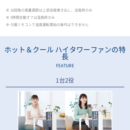
※ 16段階の風量調節は上部送風噴き出し、送風時のみ
※ 5時間自動オフは温風時のみ
※ 付属リモコンで温風運転開始の操作はできません
ホット＆クール ハイタワーファンの特
長
FEATURE
1台2役