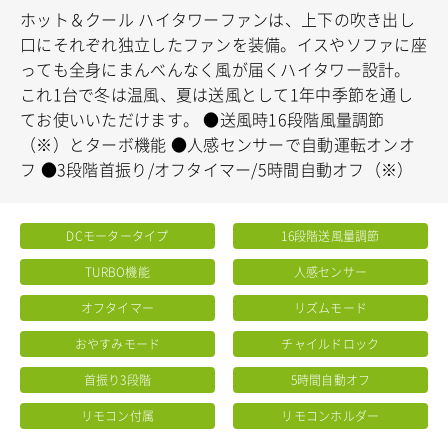
ホット＆クール ハイタワーファンは、上下の吹き出し
口にそれぞれ独立したファンを装備。イスやソファに座
っても全身にまんべんなく風が届くハイタワー設計。
これ1台で冬は温風、夏は送風として1年中季節を通し
てお使いいただけます。
●送風時16段階風量調節
（※）とターボ機能
●人感センサーで自動運転オンオ
フ
●3段階首振り/オフタイマー/5時間自動オフ（※）
DCモータータイプ
16段階送風量調節
TURBO機能
人感センサー
オフタイマー
リズムモード
おやすみモード
チャイルドロック
首振り3段階
5時間自動オフ
リモコン付属
リモコンホルダー