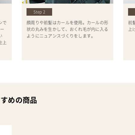
Step 2
シで
顔周りや前髪はカールを使用。カールの形
前
レー
状の丸みを生かして、おくれ毛が内に入る
上
い
ようにニュアンスづくりをします。
仕上
すすめの商品