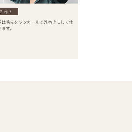
Step 3
髪は毛先をワンカールで外巻きにして仕
げます。