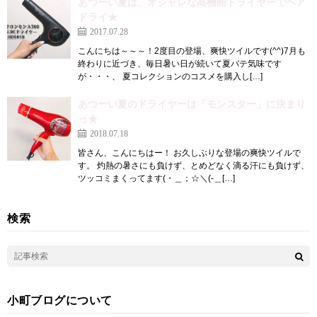
あつーい夏は、オシャレな高機能ドライヤーでヘア
ドライ★
2017.07.28
こんにちは～～～！2度目の登場、爽快ツイルです(^^)7月も
終わりに近づき、毎日暑い日が続いて夏バテ気味です
が・・・、 夏コレクションのコスメを購入し[…]
あつーい夏のドライヤーは「モンスター」に決まり
っ★
2018.07.18
皆さん、こんにちはー！ お久しぶりな登場の爽快ツイルで
す。 灼熱の暑さにも負けず、とめどなく滴る汗にも負けず、
ツッコミまくってます(・＿；☆＼(-＿[…]
検索
小町ブログについて