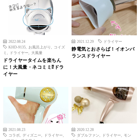
2022.08.24
2021.12.29
ドライヤー
KHD-9135
,
お風呂上がり
,
コイズ
静電気とおさらば！イオンバ
ミ
,
ドライヤー
,
大風量
ランスドライヤー
ドライヤータイムを楽ちん
に！大風量・ネコミミ⁉ドラ
イヤー
2021.08.23
2020.12.28
コラボ
,
ディズニー
,
ドライヤー
,
ダブルファン
,
ドライヤー
,
モン