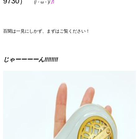
9730
）
♬
(/・ω・)/
百聞は一見にしかず、まずはご覧ください！
じゃーーーーん‼︎‼︎‼︎‼︎