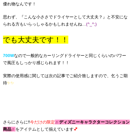
優れ物なんです！
思わず、『こんな小ささでドライヤーとして大丈夫？』と不安にな
られる方もいらっしゃるかもしれませんね…
(^_^;)
でも大丈夫です！！
700W
なので一般的なカーリングドライヤーと同じくらいのパワー
で風圧もしっかり感じられます！！
実際の使用感に関しては次の記事でご紹介致しますので、乞うご期
待
✨✨
さらにさらに‼︎
今だけの限定
♬
ディズニーキャラクターコレクション
商品
♬
をアイテムとして揃えています
💕