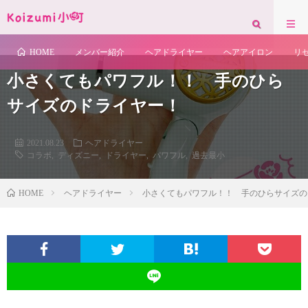
表示されます。背景色の変更もできます。
HOME
メンバー紹介
ヘアドライヤー
ヘアアイロン
リ
小さくてもパワフル！！ 手のひら
サイズのドライヤー！
2021.08.23
ヘアドライヤー
コラボ
,
ディズニー
,
ドライヤー
,
パワフル
,
過去最小
HOME
ヘアドライヤー
小さくてもパワフル！！ 手のひらサイズの