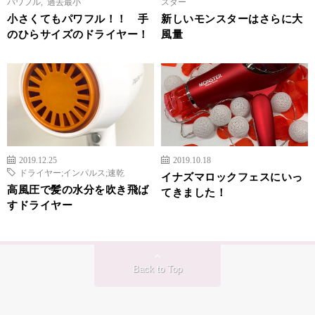
パワフル
,
過去最小
スター
小さくてもパワフル！！ 手
新しいモンスターはさらに大
のひらサイズのドライヤー！
風量
2019.12.25
2019.10.18
ドライヤー;インパルス;速乾
イナズマロックフェスにいっ
高風圧で髪の水分を吹き飛ば
てきました！
すドライヤー
Back to Top