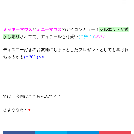
ミッキーマウス
と
ミニーマウス
のアイコンカラー！
シルエット
が透
かし彫り
されてて、ディテールも可愛い
( *´艸｀)
♡♡♡
ディズニー好きのお友達にちょっとしたプレゼントとしても喜ばれ
ちゃうかも
(∩´∀｀)∩♬
では、今回はここらへんで＾＾
さようなら～
♥