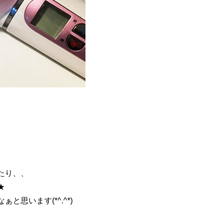
たり、、
★
思います(*^.^*)