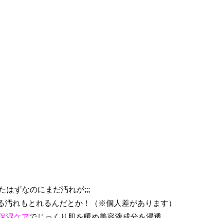
したはずなのにまだ汚れが;;;
る汚れもとれるんだとか！（※個人差があります）
T保湿ケア
でじっくり肌を暖め美容液成分を浸透、