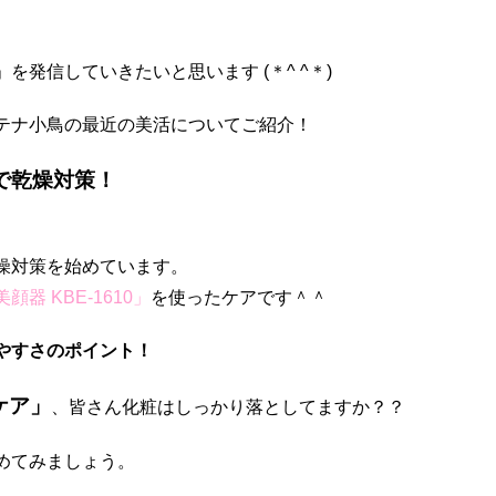
発信していきたいと思います (＊^ ^＊)
テナ小鳥の最近の美活についてご紹介！
器で乾燥対策！
。
燥対策を始めています。
顔器 KBE-1610」
を使ったケアです＾＾
やすさのポイント！
ケア」
、皆さん化粧はしっかり落としてますか？？
めてみましょう。