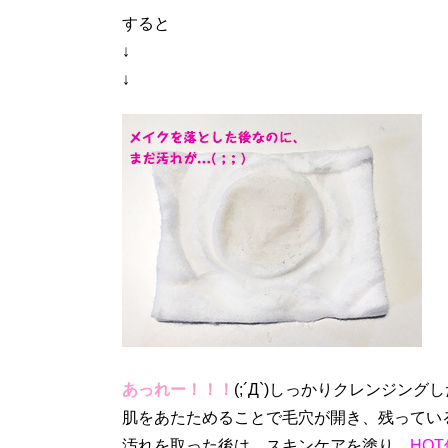
すると
↓
↓
あっれー！！！
(;´Д`)しっかりクレンジング
肌をあたためることで毛穴が開き、残ってい
汚れを取った後は、スキンケアを塗り、
HO