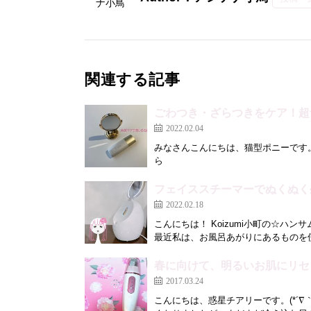
関連する記事
ごわつき・ざらつきをケア！超
2022.02.04
みなさんこんにちは、猫型ポニーです
ら 角質ケアで
フェイススチーマーでぬくぬく
2022.02.18
こんにちは！ Koizumi小町の☆ハン
最近私は、お風呂あがりにあるものを使
春に向けて、明るいお肌にリセ
2017.03.24
こんにちは、惑星チアリーです。(*´