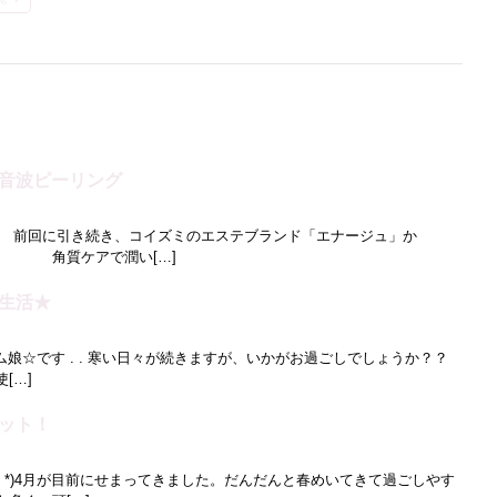
音波ピーリング
。 前回に引き続き、コイズミのエステブランド「エナージュ」か
潤い[…]
生活★
サム娘☆です . . 寒い日々が続きますが、いかがお過ごしでしょうか？？
[…]
ット！
∇｀*)4月が目前にせまってきました。だんだんと春めいてきて過ごしやす