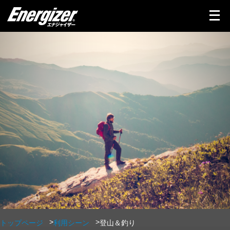
メ
ニ
ュ
ー
を
開
く
トップページ
利用シーン
登山＆釣り