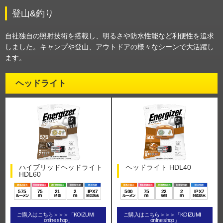
登山&釣り
自社独自の照射技術を搭載し、明るさや防水性能など利便性を追求
しました。キャンプや登山、アウトドアの様々なシーンで大活躍し
ます。
ヘッドライト
ハイブリッドヘッドライト
ヘッドライト HDL40
HDL60
575
75
21
2
IPX7
500
75
22
2
IPX7
ご購入はこちら＞＞＞「KOIZUMI
ご購入はこちら＞＞＞「KOIZUMI
online shop」
online shop」