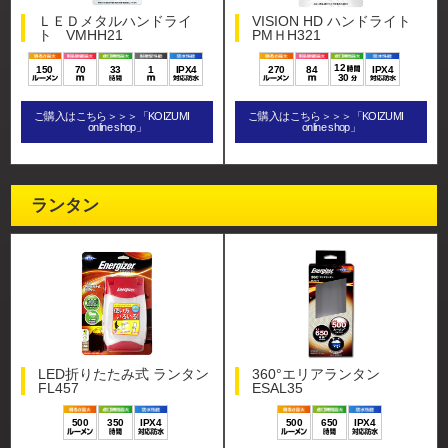
ＬＥＤメタルハンドライ
VISION HD ハンドライト
ト VMHH21
PMＨH321
12
150
70
33
1
IPX4
270
84
IPX4
30
ご購入はこちら＞＞＞「KOIZUMI
ご購入はこちら＞＞＞「KOIZUMI
online shop」
online shop」
ランタン
LED折りたたみ式 ランタン
360°エリアランタン
FL457
ESAL35
500
350
IPX4
500
650
IPX4