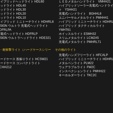
イブリッドヘッドライト HDL60
ＬＥＤメタルハンドライト VMHH21
ッドライト HDL40
ハイブリッドソーラー充電式ハンドラ
ッドライト HDL30
ト YSHH21
ッドライト HDL20
充電式ハンドライト BGHHL8
ッドライト HDL10
ユニバーサルメタルライト PMHH41
イブリッド ミニトーチライト HDHRL8
ハイブリッド ミニトーチライト HDHRL
ISION ウルトラ 充電式ヘッドライト
ハイブリッド タクティカルライト
DFRLPA
YMHT61
電式ヘッドライト HDFRLP
ホイッスルライト ESMH32
ISION ウルトラヘッドライト HDE321
スリムメタルライト LCM2A5
充電式メタルライト PMHRL71
・耐衝撃ライト
（ハードケースシリー
その他のライト
充電式ハンズフリーライト HFCALP
ードケース 首振りライト HCSW21
ハイブリッド ミニトーチライト HDHRL
ハードケース コンパクトライト
メタルペンライト PLM22
CHH212
ウェアラブルライト FW2C
インスペクションライト PMHH22
キーホルダーライト TKC2C