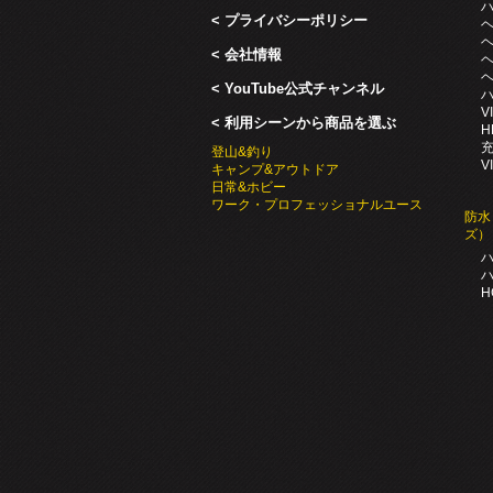
ハ
< プライバシーポリシー
ヘ
ヘ
< 会社情報
ヘ
ヘ
< YouTube公式チャンネル
ハ
V
< 利用シーンから商品を選ぶ
H
充
登山&釣り
V
キャンプ&アウトドア
日常&ホビー
ワーク・プロフェッショナルユース
防水
ズ）
ハ
H