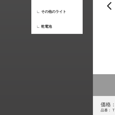
∟ その他のライト
∟ 乾電池
価格：
品番： T