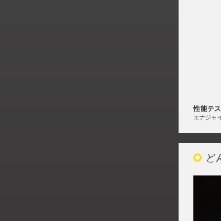
性能テス
エナジャ
ど