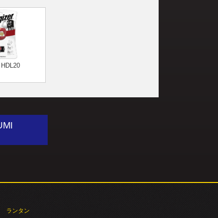
HDL20
UMI
ランタン