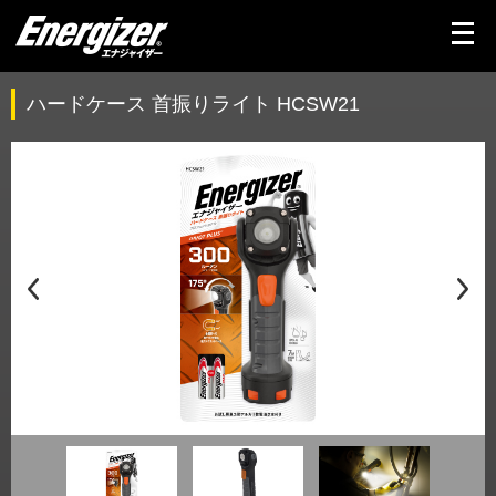
メ
ニ
ュ
ー
を
ハードケース 首振りライト HCSW21
開
く