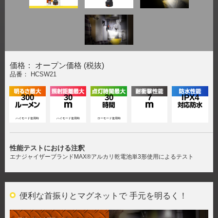
価格： オープン価格 (税抜)
品番： HCSW21
300
30
30
7
IPX4
ハイモード使用時
ハイモード使用時
ローモード使用時
性能テストにおける注釈
エナジャイザーブランドMAX®アルカリ乾電池単3形使用によるテスト
便利な首振りとマグネットで 手元を明るく！