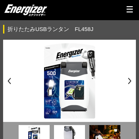
メ
ニ
ュ
ー
を
折りたたみUSBランタン FL458J
開
く