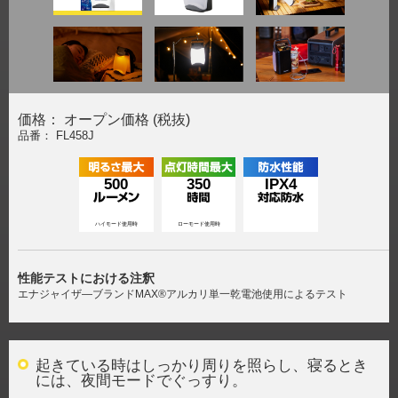
価格： オープン価格 (税抜)
品番： FL458J
500
350
IPX4
ハイモード使用時
ローモード使用時
性能テストにおける注釈
エナジャイザ―ブランドMAX®アルカリ単一乾電池使用によるテスト
起きている時はしっかり周りを照らし、寝るとき
には、夜間モードでぐっすり。