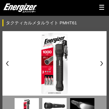
メ
ニ
ュ
ー
を
タクティカルメタルライト PMHT61
開
く