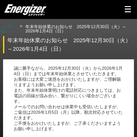
メ
ニ
ュ
ー
を
トップペ
年末年始休業のお知らせ 2025年12月30日（火）～
開
ージ
2026年1月4日（日）
く
年末年始休業のお知らせ 2025年12月30日（火）
～2026年1月4日（日）
誠に勝手ながら、2025年12月30日（火）から2026年1月
4日（日）までは年末年始休業とさせていただきます。
お客様には大変ご迷惑をおかけいたしますが、ご理解賜
りますようお願い申し上げます。
また、年末年始休業明けの電話対応につきましては、お
電話の回線が混み合い、繋がりにくい場合がございま
す。
メールでのお問い合わせは休業中も受信いたしますが、
ご返信は2026年1月5日（月）以降、順次対応させていた
だきます。
ご不便をおかけいたしますが、ご了承くださいますよう
お願い申し上げます。