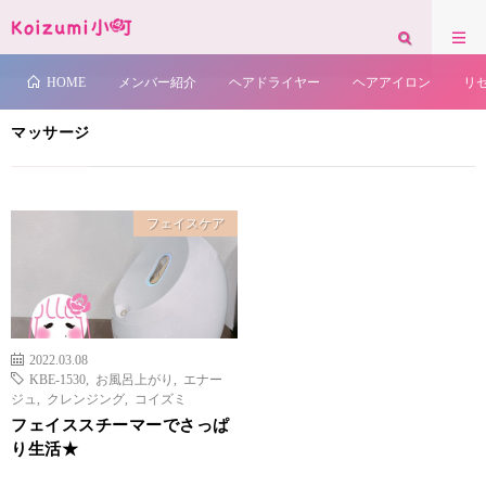
お知らせが表示されます。背景色の変更もできます。
HOME
マッサージ
HOME
メンバー紹介
ヘアドライヤー
ヘアアイロン
リ
マッサージ
フェイスケア
2022.03.08
KBE-1530
,
お風呂上がり
,
エナー
ジュ
,
クレンジング
,
コイズミ
フェイススチーマーでさっぱ
り生活★