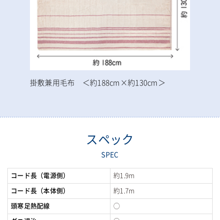
掛敷兼用毛布 ＜約188cm×約130cm＞
スペック
SPEC
コード長（電源側）
約1.9m
コード長（本体側）
約1.7m
頭寒足熱配線
◯