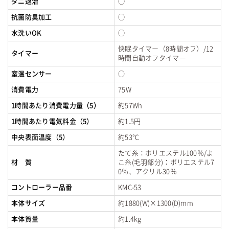
ダニ退治
◯
抗菌防臭加工
◯
水洗いOK
◯
快眠タイマー（8時間オフ）/12
タイマー
時間自動オフタイマー
室温センサー
○
消費電力
75W
1時間あたり消費電力量（5）
約57Wh
1時間あたり電気料金（5）
約1.5円
中央表面温度（5）
約53℃
たて糸：ポリエステル100％/よ
材 質
こ糸(毛羽部分)：ポリエステル7
0％、アクリル30％
コントローラー品番
KMC-53
本体サイズ
約1880(W)×1300(D)mm
本体質量
約1.4kg