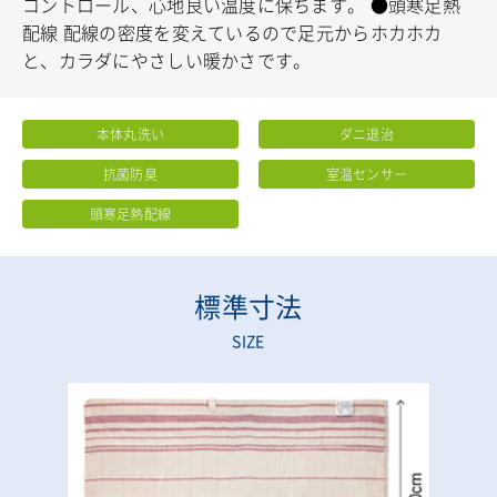
コントロール、心地良い温度に保ちます。
●頭寒足熱
配線 配線の密度を変えているので足元からホカホカ
と、カラダにやさしい暖かさです。
本体丸洗い
ダニ退治
抗菌防臭
室温センサー
頭寒足熱配線
標準寸法
SIZE